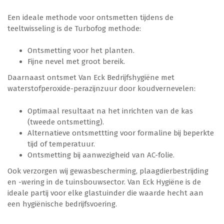
Een ideale methode voor ontsmetten tijdens de
teeltwisseling is de Turbofog methode:
Agrarisch
Levensmiddelen
Glastuinbouw
Ontsmetting voor het planten.
Fijne nevel met groot bereik.
Agrarisch
Levensmiddelen
Daarnaast ontsmet Van Eck Bedrijfshygiëne met
waterstofperoxide-perazijnzuur door koudvernevelen:
Optimaal resultaat na het inrichten van de kas
(tweede ontsmetting).
Alternatieve ontsmettting voor formaline bij beperkte
Inschrijven IPM KBA cursus
tijd of temperatuur.
Ontsmetting bij aanwezigheid van AC-folie.
Ook verzorgen wij gewasbescherming, plaagdierbestrijding
en -wering in de tuinsbouwsector. Van Eck Hygiëne is de
ideale partij voor elke glastuinder die waarde hecht aan
een hygiënische bedrijfsvoering.