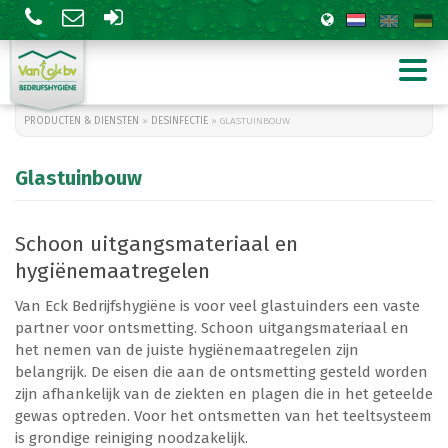
PRODUCTEN & DIENSTEN
»
DESINFECTIE
» GLASTUINBOUW
Glastuinbouw
Schoon uitgangsmateriaal en
hygiënemaatregelen
Tuinbouw
Levensmiddelen
Van Eck Bedrijfshygiëne is voor veel glastuinders een vaste
Agrarisch
Overheid en gebouwen
partner voor ontsmetting. Schoon uitgangsmateriaal en
Zwarte rat
het nemen van de juiste hygiënemaatregelen zijn
Wespenbestrijding
belangrijk. De eisen die aan de ontsmetting gesteld worden
zijn afhankelijk van de ziekten en plagen die in het geteelde
gewas optreden. Voor het ontsmetten van het teeltsysteem
is grondige reiniging noodzakelijk.
Silica